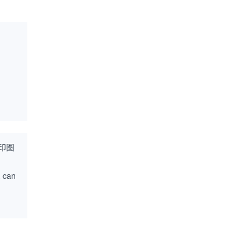
印图
, can