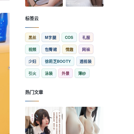
标签云
黑丝
M字腿
COS
礼服
视频
包臀裙
情趣
网袜
少妇
徐莉芝BOOTY
透视装
引火
泳装
外景
薄纱
热门文章