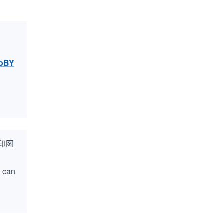
YoBY
印图
, can