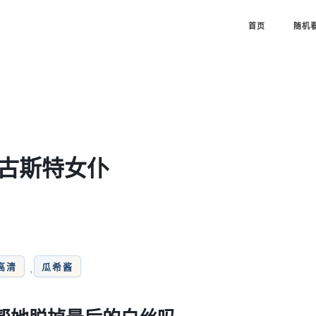
首页
随机
奥古斯特女仆
高清
瓜希酱
,