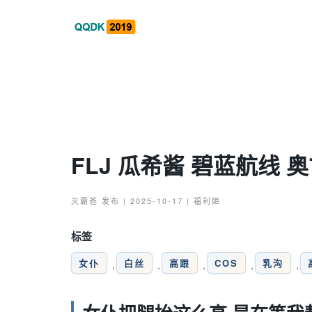
FLJ 瓜希酱 碧蓝航线 
灭霸爸
发布 | 2025-10-17 |
福利姬
标签
女仆
白丝
高跟
COS
乳沟
,
,
,
,
,