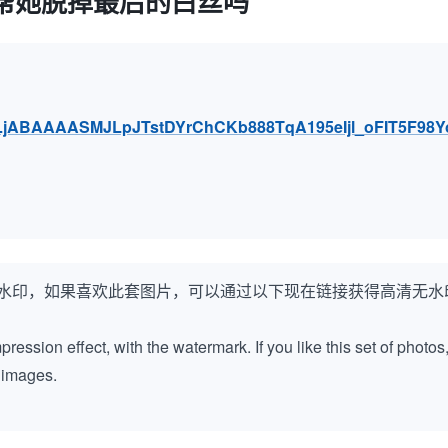
帮她脱掉最后的白丝吗
4wLjABAAAASMJLpJTstDYrChCKb888TqA195eIjl_oFIT5F98
水印，如果喜欢此套图片，可以通过以下现在链接获得高清无水
ession effect, with the watermark. If you like this set of photos
k images.