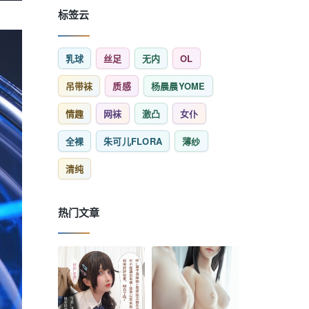
标签云
乳球
丝足
无内
OL
吊带袜
质感
杨晨晨YOME
情趣
网袜
激凸
女仆
全裸
朱可儿FLORA
薄纱
清纯
热门文章