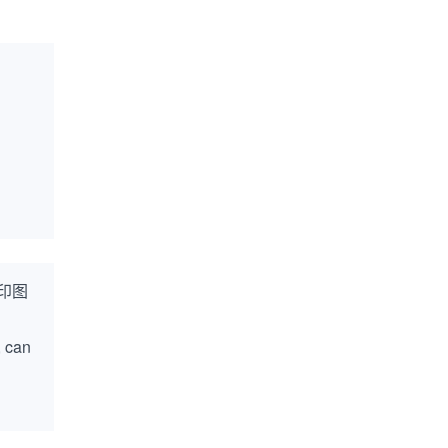
印图
, can