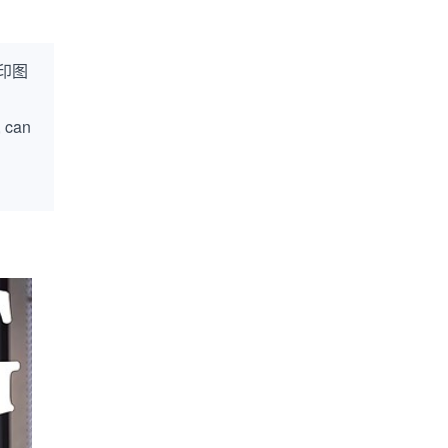
印图
, can