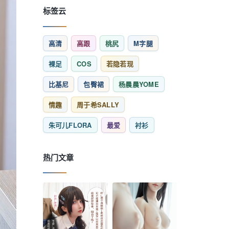
标签云
高清
高跟
桃尻
M字腿
裸足
COS
若隐若现
比基尼
包臀裙
杨晨晨YOME
情趣
周于希SALLY
朱可儿FLORA
最爱
衬衫
热门文章