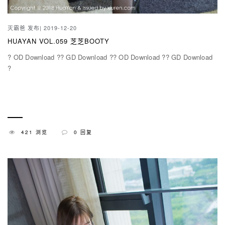
灭霸爸
发布| 2019-12-20
HUAYAN VOL.059 芝芝BOOTY
? OD Download ?? GD Download ?? OD Download ?? GD Download
?
421 浏览
0 回复