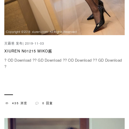
灭霸爸
发布| 2019-11-03
XIUREN N01215 MIKO酱
? OD Download ?? GD Download ?? OD Download ?? GD Download
?
435 浏览
0 回复