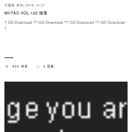
灭霸爸
发布| 2019-12-27
MIITAO VOL.122 晓雪
? OD Download ?? GD Download ?? OD Download ?? GD Download
?
503 浏览
0 回复