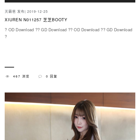
灭霸爸
发布| 2019-12-25
XIUREN N011257 芝芝BOOTY
? OD Download ?? GD Download ?? OD Download ?? GD Download
?
467 浏览
0 回复