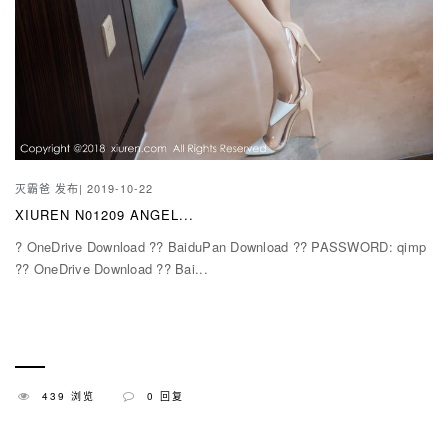
灭霸爸
发布| 2019-10-22
XIUREN N01209 ANGEL...
? OneDrive Download ?? BaiduPan Download ?? PASSWORD: qimp
?? OneDrive Download ?? Bai...
439 浏览
0 回复