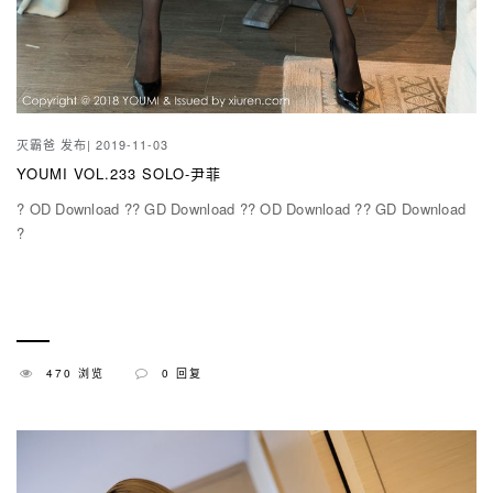
灭霸爸
发布| 2019-11-03
YOUMI VOL.233 SOLO-尹菲
? OD Download ?? GD Download ?? OD Download ?? GD Download
?
470 浏览
0 回复