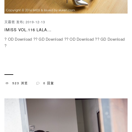
灭霸爸
发布| 2019-12-13
IMISS VOL.116 LALA...
? OD Download ?? GD Download ?? OD Download ?? GD Download
?
523 浏览
0 回复