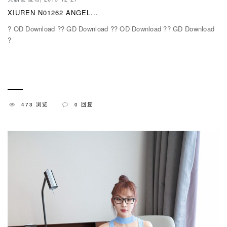
XIUREN N01262 ANGEL...
? OD Download ?? GD Download ?? OD Download ?? GD Download
?
473 浏览
0 回复