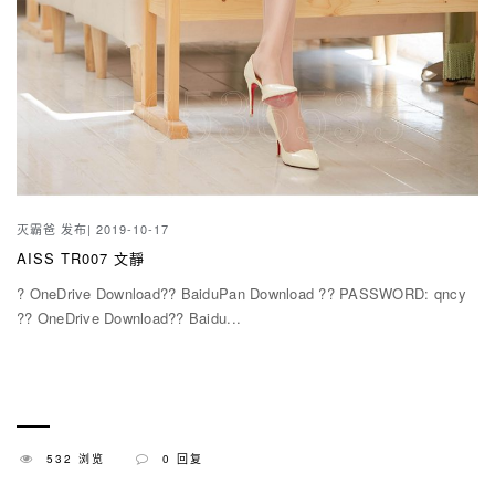
灭霸爸
发布| 2019-10-17
AISS TR007 文靜
? OneDrive Download?? BaiduPan Download ?? PASSWORD: qncy
?? OneDrive Download?? Baidu...
532 浏览
0 回复