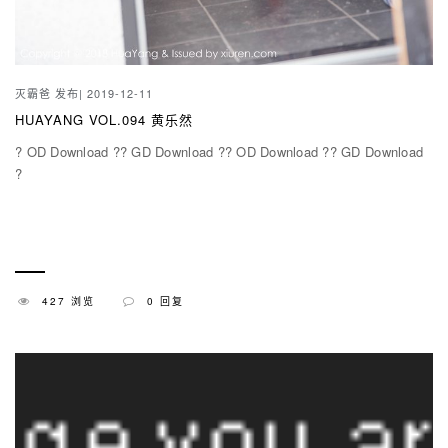
灭霸爸
发布| 2019-12-11
HUAYANG VOL.094 黄乐然
? OD Download ?? GD Download ?? OD Download ?? GD Download
?
427 浏览
0 回复