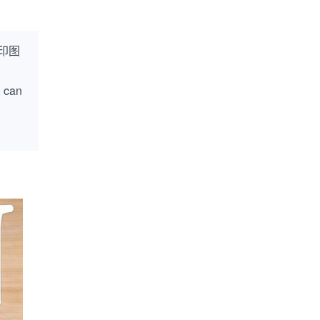
印图
, can