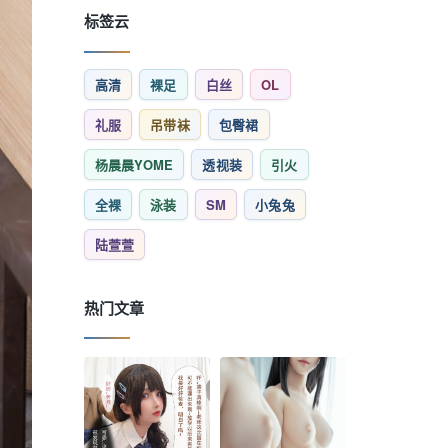
标签云
高清
裸足
白丝
OL
礼服
吊带袜
包臀裙
杨晨晨YOME
透视装
引火
全裸
泳装
SM
小兔兔
陆萱萱
热门文章