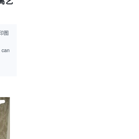
离乞
印图
, can