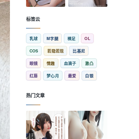
标签云
乳球
M字腿
裸足
OL
COS
若隐若现
比基尼
眼镜
情趣
血滴子
激凸
红唇
梦心月
最爱
白银
热门文章