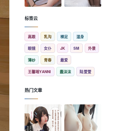
标签云
高跟
乳沟
裸足
湿身
眼镜
女仆
JK
SM
外景
薄纱
青春
最爱
王馨瑶YANNI
蠢沫沫
陆萱萱
热门文章