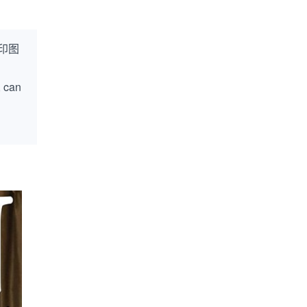
印图
, can