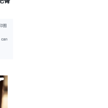
肥臀
印图
, can