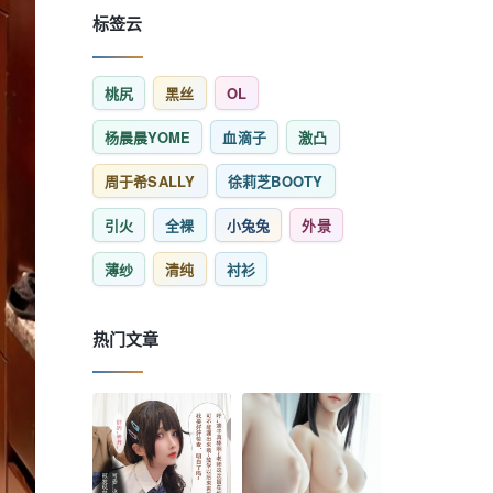
标签云
桃尻
黑丝
OL
杨晨晨YOME
血滴子
激凸
周于希SALLY
徐莉芝BOOTY
引火
全裸
小兔兔
外景
薄纱
清纯
衬衫
热门文章