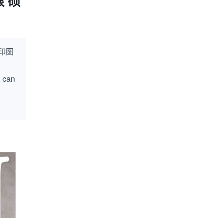
 硕
印图
, can