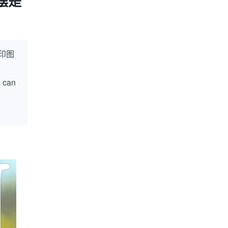
摆是
印图
, can