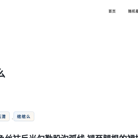
首页
随机
么
高清
绾绾么
,