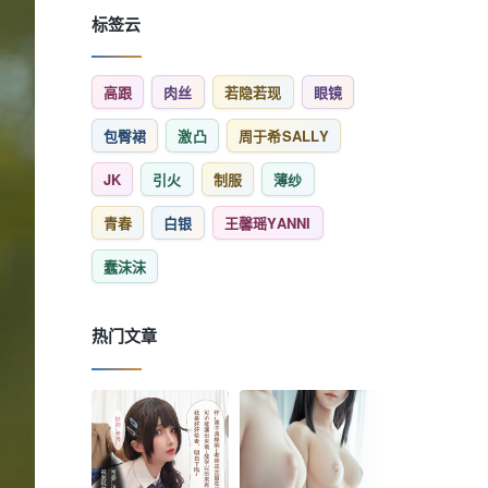
标签云
高跟
肉丝
若隐若现
眼镜
包臀裙
激凸
周于希SALLY
JK
引火
制服
薄纱
青春
白银
王馨瑶YANNI
蠢沫沫
热门文章